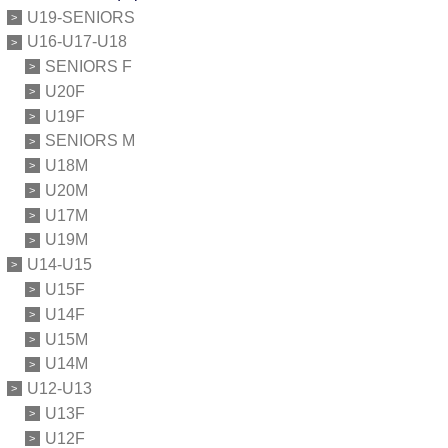
U19-SENIORS
U16-U17-U18
SENIORS F
U20F
U19F
SENIORS M
U18M
U20M
U17M
U19M
U14-U15
U15F
U14F
U15M
U14M
U12-U13
U13F
U12F