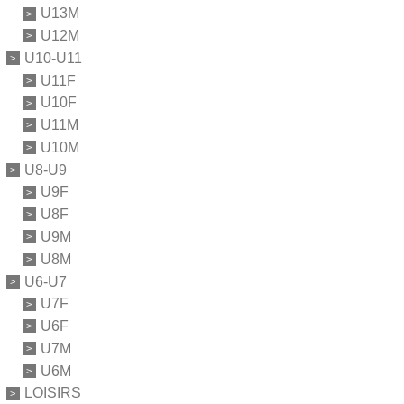
U13M
U12M
U10-U11
U11F
U10F
U11M
U10M
U8-U9
U9F
U8F
U9M
U8M
U6-U7
U7F
U6F
U7M
U6M
LOISIRS