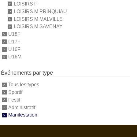
LOISIRS F
LOISIRS M PRINQUIAU
LOISIRS M MALVILLE
LOISIRS M SAVENAY
U18F
U17F
U16F
U16M
Événements par type
Tous les types
Sportif
Festif
Administratif
Manifestation