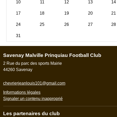
10
11
12
13
14
17
18
19
20
21
24
25
26
27
28
31
Savenay Malville Prinquiau Football Club
2 Rue du parc des sports Mairie
44260
Savenay
chevrierjeanlouis101@gmail.com
Informations légales
Signaler un contenu inapproprié
Les partenaires du club