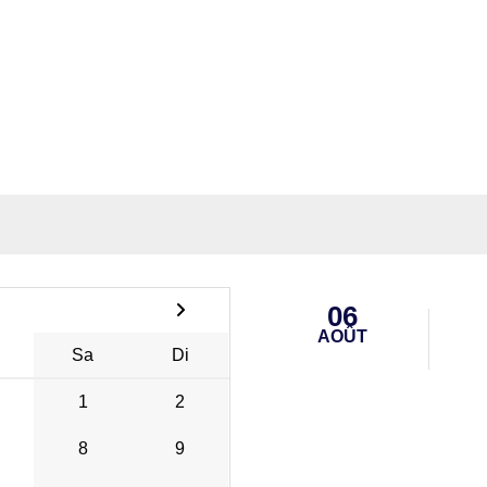
06
AOÛT
Sa
Di
1
2
8
9