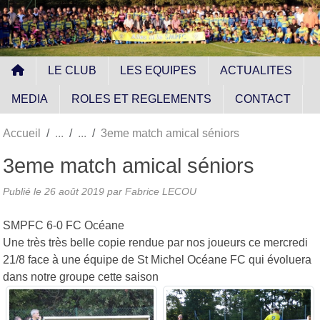
Panneau de gestion des cookies
LE CLUB
LES EQUIPES
ACTUALITES
MEDIA
ROLES ET REGLEMENTS
CONTACT
Accueil
3eme match amical séniors
3eme match amical séniors
Publié le
26 août 2019
par
Fabrice LECOU
SMPFC 6-0 FC Océane
Une très très belle copie rendue par nos joueurs ce mercredi
21/8 face à une équipe de St Michel Océane FC qui évoluera
dans notre groupe cette saison