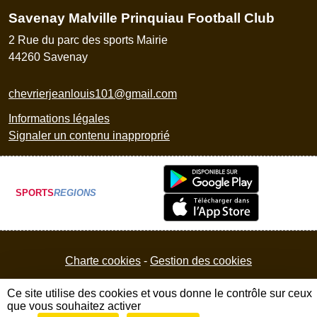
Savenay Malville Prinquiau Football Club
2 Rue du parc des sports Mairie
44260
Savenay
chevrierjeanlouis101@gmail.com
Informations légales
Signaler un contenu inapproprié
SPORTS
REGIONS
Charte cookies
Gestion des cookies
Ce site utilise des cookies et vous donne le contrôle sur ceux
que vous souhaitez activer