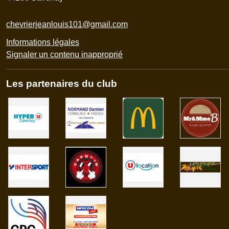
chevrierjeanlouis101@gmail.com
Informations légales
Signaler un contenu inapproprié
Les partenaires du club