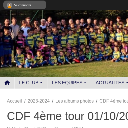
Panneau de gestion des cookies
Se connecter
LE CLUB
LES EQUIPES
ACTUALITES
Accueil
2023-2024
Les albums photos
CDF 4ème tou
CDF 4ème tour 01/10/2