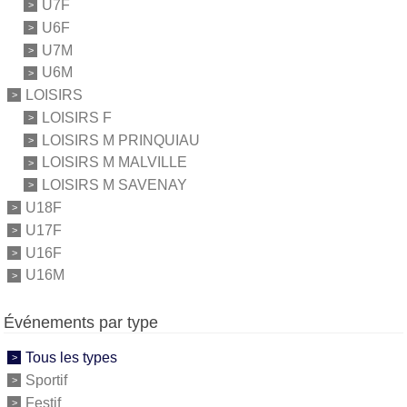
U7F
U6F
U7M
U6M
LOISIRS
LOISIRS F
LOISIRS M PRINQUIAU
LOISIRS M MALVILLE
LOISIRS M SAVENAY
U18F
U17F
U16F
U16M
Événements par type
Tous les types
Sportif
Festif