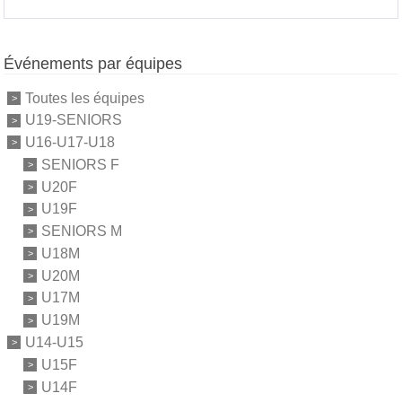
Événements par équipes
Toutes les équipes
U19-SENIORS
U16-U17-U18
SENIORS F
U20F
U19F
SENIORS M
U18M
U20M
U17M
U19M
U14-U15
U15F
U14F