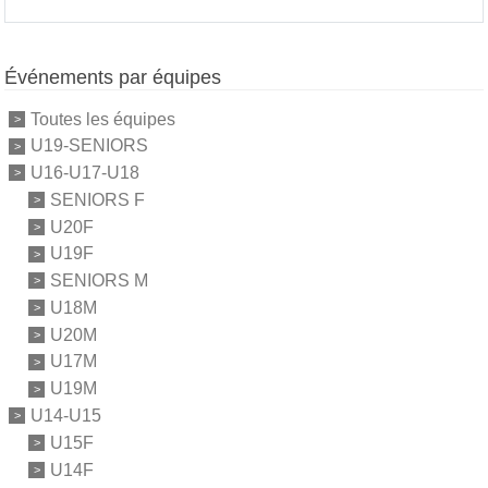
Événements par équipes
Toutes les équipes
U19-SENIORS
U16-U17-U18
SENIORS F
U20F
U19F
SENIORS M
U18M
U20M
U17M
U19M
U14-U15
U15F
U14F