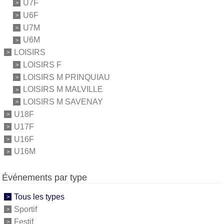
U7F
U6F
U7M
U6M
LOISIRS
LOISIRS F
LOISIRS M PRINQUIAU
LOISIRS M MALVILLE
LOISIRS M SAVENAY
U18F
U17F
U16F
U16M
Événements par type
Tous les types
Sportif
Festif