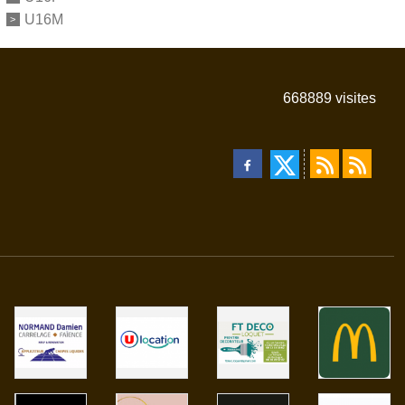
U16M
668889
visites