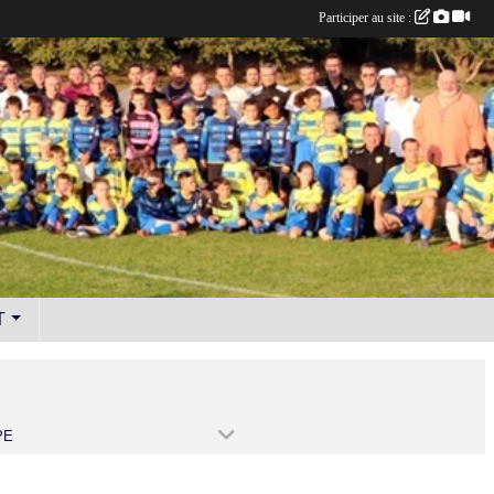
Participer au site :
T
PE