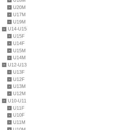
U18M
U20M
U17M
U19M
U14-U15
U15F
U14F
U15M
U14M
U12-U13
U13F
U12F
U13M
U12M
U10-U11
U11F
U10F
U11M
U10M