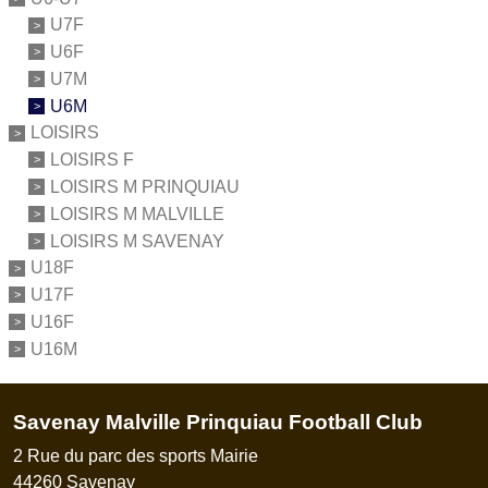
U7F
U6F
U7M
U6M
LOISIRS
LOISIRS F
LOISIRS M PRINQUIAU
LOISIRS M MALVILLE
LOISIRS M SAVENAY
U18F
U17F
U16F
U16M
Savenay Malville Prinquiau Football Club
2 Rue du parc des sports Mairie
44260
Savenay