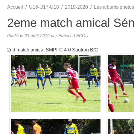
Accueil
U16-U17-U18
2019-2020
Les albums photos
2eme match amical Sén
Publié le
23 août 2019
par
Fabrice LECOU
2nd match amical SMPFC 4-0 Sautron B/C