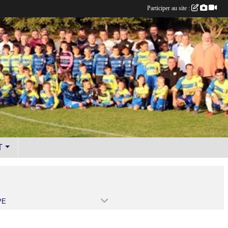
Participer au site :
T
PE