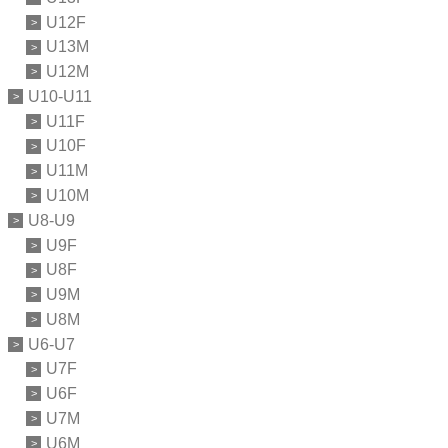
U12F
U13M
U12M
U10-U11
U11F
U10F
U11M
U10M
U8-U9
U9F
U8F
U9M
U8M
U6-U7
U7F
U6F
U7M
U6M