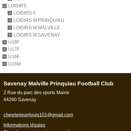
LOISIRS
LOISIRS F
LOISIRS M PRINQUIAU
LOISIRS M MALVILLE
LOISIRS M SAVENAY
U18F
U17F
U16F
U16M
Savenay Malville Prinquiau Football Club
2 Rue du parc des sports Mairie
44260
Savenay
chevrierjeanlouis101@gmail.com
Informations légales