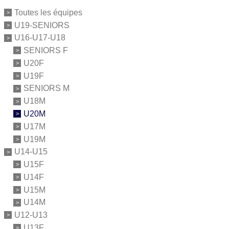
Toutes les équipes
U19-SENIORS
U16-U17-U18
SENIORS F
U20F
U19F
SENIORS M
U18M
U20M
U17M
U19M
U14-U15
U15F
U14F
U15M
U14M
U12-U13
U13F