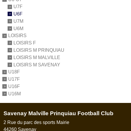
U7F
U6F
U7M
U6M
LOISIRS
LOISIRS F
LOISIRS M PRINQUIAU
LOISIRS M MALVILLE
LOISIRS M SAVENAY
U18F
U17F
U16F
U16M
Savenay Malville Prinquiau Football Club
2 Rue du parc des sports Mairie
44260
Savenay