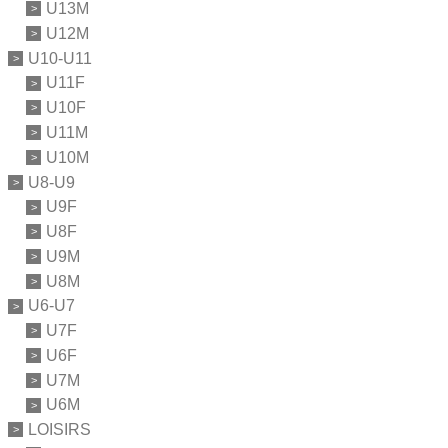
U13M
U12M
U10-U11
U11F
U10F
U11M
U10M
U8-U9
U9F
U8F
U9M
U8M
U6-U7
U7F
U6F
U7M
U6M
LOISIRS