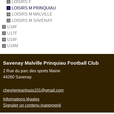
LOISIRS F
LOISIRS M PRINQUIAU
LOISIRS M MALVILLE
LOISIRS M SAVENAY
U18F
U17F
U16F
U16M
Savenay Malville Prinquiau Football Club
2 Rue du parc des sports Mairie
44260
Savenay
chevrierjeanlouis101@gmail.com
Informations légales
Signaler un contenu inapproprié