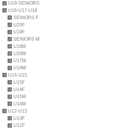
U19-SENIORS
U16-U17-U18
SENIORS F
U20F
U19F
SENIORS M
U18M
U20M
U17M
U19M
U14-U15
U15F
U14F
U15M
U14M
U12-U13
U13F
U12F