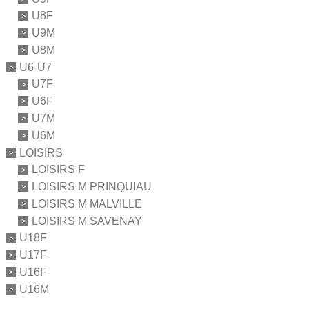
U8F
U9M
U8M
U6-U7
U7F
U6F
U7M
U6M
LOISIRS
LOISIRS F
LOISIRS M PRINQUIAU
LOISIRS M MALVILLE
LOISIRS M SAVENAY
U18F
U17F
U16F
U16M