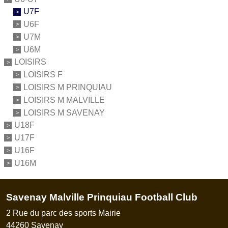
U7F
U6F
U7M
U6M
LOISIRS
LOISIRS F
LOISIRS M PRINQUIAU
LOISIRS M MALVILLE
LOISIRS M SAVENAY
U18F
U17F
U16F
U16M
Savenay Malville Prinquiau Football Club
2 Rue du parc des sports Mairie
44260
Savenay