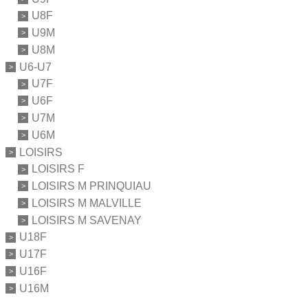
U8F
U9M
U8M
U6-U7
U7F
U6F
U7M
U6M
LOISIRS
LOISIRS F
LOISIRS M PRINQUIAU
LOISIRS M MALVILLE
LOISIRS M SAVENAY
U18F
U17F
U16F
U16M